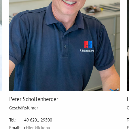
Peter Schollenberger
Geschäftsführer
G
Tel.: +49 6201-29500
T
Email: >
Hier klicken
<
E