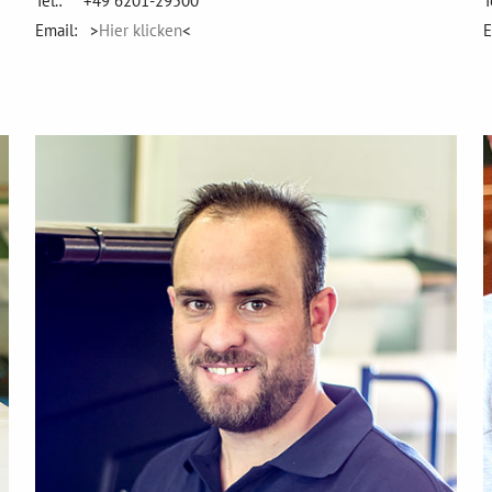
Tel.: +49 6201-29500
T
Email: >
Hier klicken
<
E