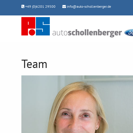
+49 (0)6201 29500
info@auto-schollenberger.de
Team