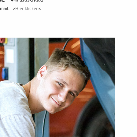
el.: +49 6201-29500
mail: >
Hier klicken
<