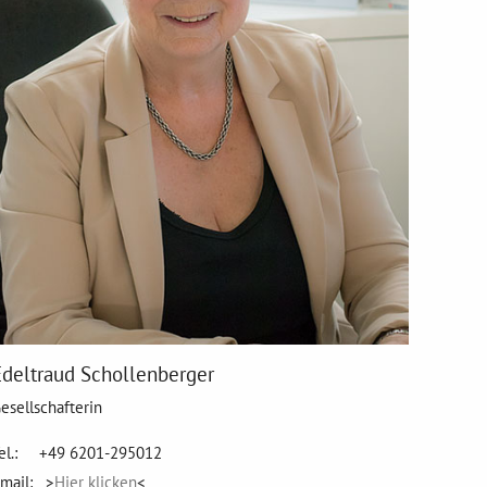
Edeltraud Schollenberger
esellschafterin
el.: +49 6201-295012
mail: >
Hier klicken
<